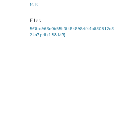
M. K.
Files
566cd963d0b55bf64848984f44b630812d
24a7.pdf
(1.88 MB)