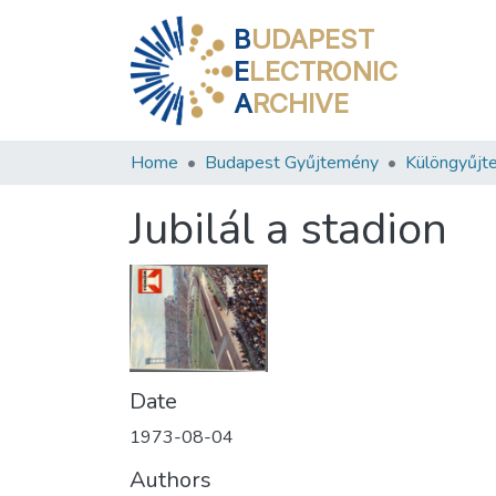
B
UDAPEST
E
LECTRONIC
A
RCHIVE
Home
Budapest Gyűjtemény
Különgyűjt
Jubilál a stadion
Date
1973-08-04
Authors