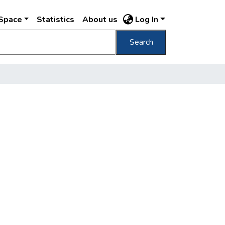
DSpace
Statistics
About us
Log In
Search