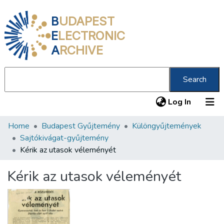
B
UDAPEST
E
LECTRONIC
A
RCHIVE
Search
(current
Log In
Home
Budapest Gyűjtemény
Különgyűjtemények
Communities & Collections
Sajtókivágat-gyűjtemény
All of DSpace
Kérik az utasok véleményét
Statistics
Kérik az utasok véleményét
About us