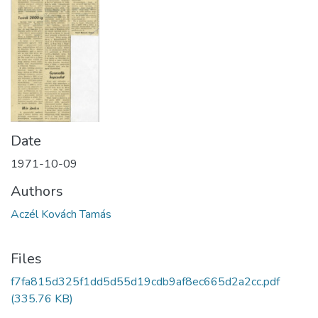
Date
1971-10-09
Authors
Aczél Kovách Tamás
Files
f7fa815d325f1dd5d55d19cdb9af8ec665d2a2cc.pdf
(335.76 KB)