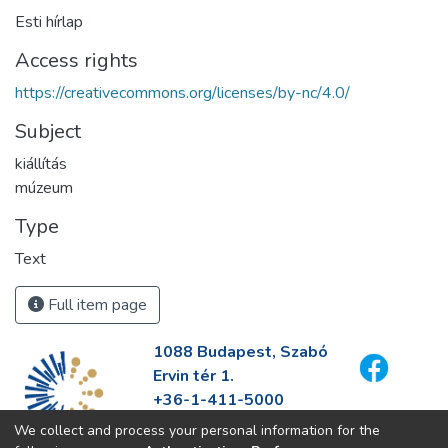
Esti hírlap
Access rights
https://creativecommons.org/licenses/by-nc/4.0/
Subject
kiállítás
múzeum
Type
Text
Full item page
1088 Budapest, Szabó
Ervin tér 1.
+36-1-411-5000
info@fszek.hu
We collect and process your personal information for the