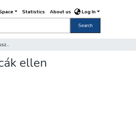
DSpace
Statistics
About us
Log In
Search
Általános offenzíva a rossz pesti utak és uccák ellen
cák ellen