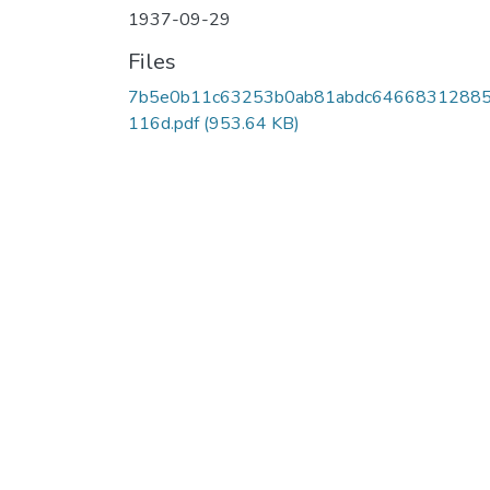
1937-09-29
Files
7b5e0b11c63253b0ab81abdc6466831288
116d.pdf
(953.64 KB)