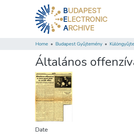
B
UDAPEST
E
LECTRONIC
A
RCHIVE
Home
Budapest Gyűjtemény
Különgyűjt
Általános offenzív
Date