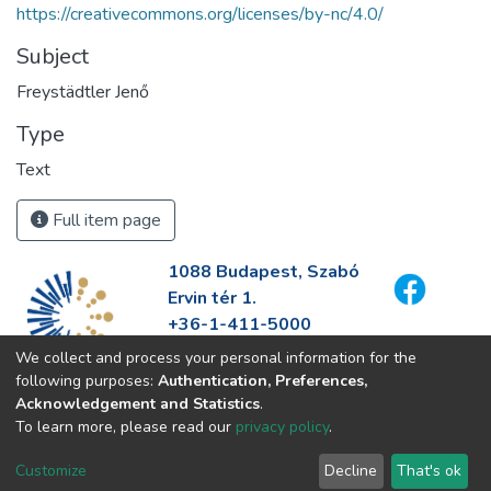
https://creativecommons.org/licenses/by-nc/4.0/
Subject
Freystädtler Jenő
Type
Text
Full item page
1088 Budapest, Szabó
Ervin tér 1.
+36-1-411-5000
info@fszek.hu
We collect and process your personal information for the
https://fszek.hu
following purposes:
Authentication, Preferences,
Acknowledgement and Statistics
.
To learn more, please read our
privacy policy
.
Customize
Decline
That's ok