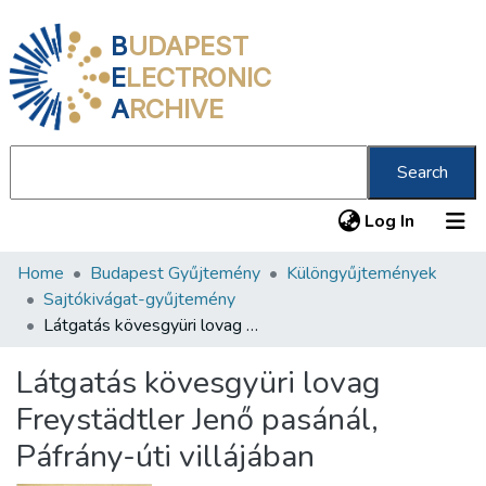
B
UDAPEST
E
LECTRONIC
A
RCHIVE
Search
(current
Log In
Home
Budapest Gyűjtemény
Különgyűjtemények
Communities & Collections
Sajtókivágat-gyűjtemény
All of DSpace
Látgatás kövesgyüri lovag Freystädtler Jenő pasánál, Páfrány-úti villájában
Statistics
Látgatás kövesgyüri lovag
About us
Freystädtler Jenő pasánál,
Páfrány-úti villájában