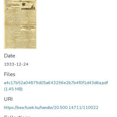
Date
1933-12-24
Files
a4c17b52a04879d05a643296e2b7b4f0f1d43d6a.pdf
(1.45 MB)
URI
https://bea.fszek.hu/handle/20.500.14711/110022