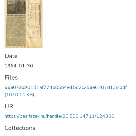
Date
1964-01-30
Files
66a07ab90181af774d05b4e15d2c29ae6281d13d.pdf
(1010.14 KB)
URI
https://bea.fszek.hu/handle/20.500.14711/124360
Collections