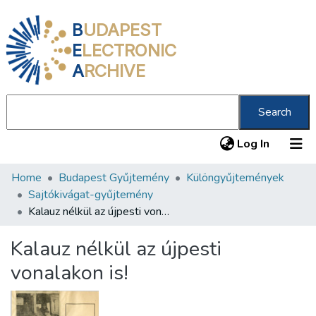
B
UDAPEST
E
LECTRONIC
A
RCHIVE
Search
(current
Log In
Home
Budapest Gyűjtemény
Különgyűjtemények
Communities & Collections
Sajtókivágat-gyűjtemény
All of DSpace
Kalauz nélkül az újpesti vonalakon is!
Statistics
Kalauz nélkül az újpesti
About us
vonalakon is!