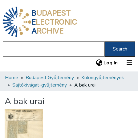
B
UDAPEST
E
LECTRONIC
A
RCHIVE
Search
(current
Log In
Home
Budapest Gyűjtemény
Különgyűjtemények
Communities & Collections
Sajtókivágat-gyűjtemény
A bak urai
All of DSpace
A bak urai
Statistics
About us