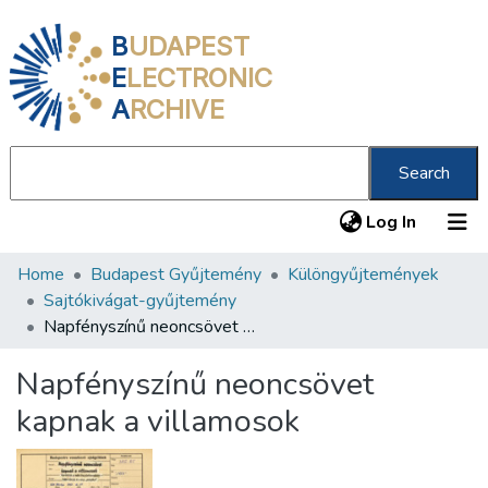
B
UDAPEST
E
LECTRONIC
A
RCHIVE
Search
(current
Log In
Home
Budapest Gyűjtemény
Különgyűjtemények
Communities & Collections
Sajtókivágat-gyűjtemény
All of DSpace
Napfényszínű neoncsövet kapnak a villamosok
Statistics
Napfényszínű neoncsövet
About us
kapnak a villamosok