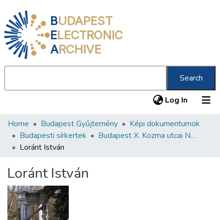
B
UDAPEST
E
LECTRONIC
A
RCHIVE
Search
(current
Log In
Home
Budapest Gyűjtemény
Képi dokumentumok
Communities & Collections
Budapesti sírkertek
Budapest X. Kozma utcai Neológ Zsidó Temető
All of DSpace
Loránt István
Statistics
Loránt István
About us