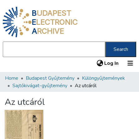
B
UDAPEST
E
LECTRONIC
A
RCHIVE
Search
(current
Log In
Home
Budapest Gyűjtemény
Különgyűjtemények
Communities & Collections
Sajtókivágat-gyűjtemény
Az utcáról
All of DSpace
Az utcáról
Statistics
About us