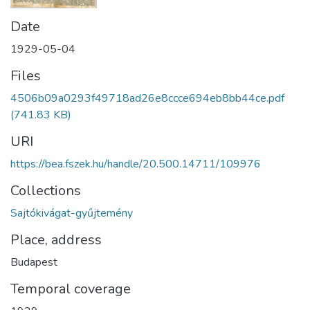
Date
1929-05-04
Files
4506b09a0293f49718ad26e8ccce694eb8bb44ce.pdf
(741.83 KB)
URI
https://bea.fszek.hu/handle/20.500.14711/109976
Collections
Sajtókivágat-gyűjtemény
Place, address
Budapest
Temporal coverage