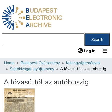
B
UDAPEST
E
LECTRONIC
A
RCHIVE
Search
(current
Log In
Home
Budapest Gyűjtemény
Különgyűjtemények
Communities & Collections
Sajtókivágat-gyűjtemény
A lóvasúttól az autóbuszig
All of DSpace
A lóvasúttól az autóbuszig
Statistics
About us