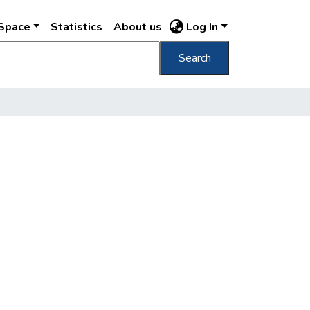
DSpace
Statistics
About us
Log In
Search