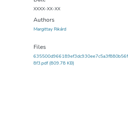
XXXX-XX-XX
Authors
Margittay Rikárd
Files
635500d966189ef3dc930ee7c5a3f880b56
8f3.pdf
(809.78 KB)