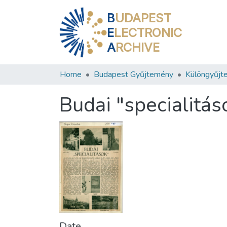
B
UDAPEST
E
LECTRONIC
A
RCHIVE
Home
Budapest Gyűjtemény
Különgyűjt
Budai "specialitás
Date