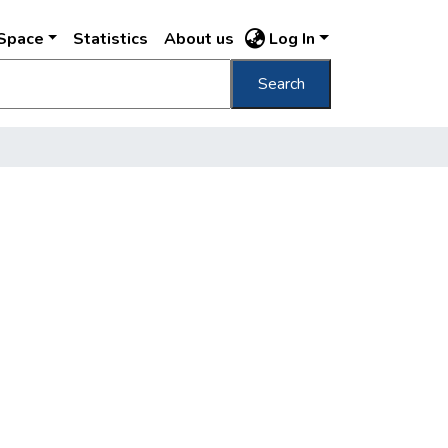
DSpace
Statistics
About us
Log In
Search