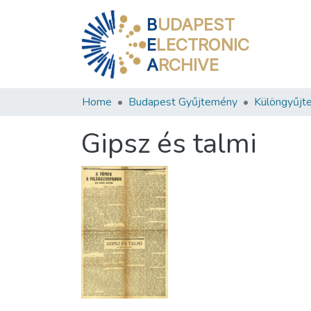
B
UDAPEST
E
LECTRONIC
A
RCHIVE
Home
Budapest Gyűjtemény
Különgyűjt
Gipsz és talmi