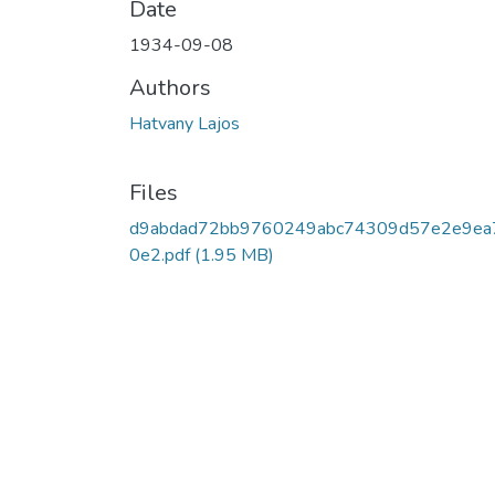
Date
1934-09-08
Authors
Hatvany Lajos
Files
d9abdad72bb9760249abc74309d57e2e9ea
0e2.pdf
(1.95 MB)