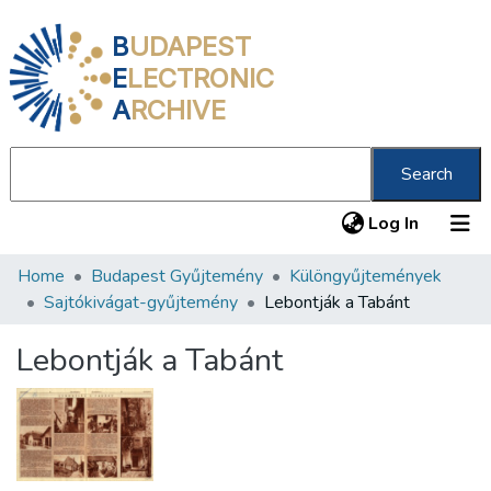
B
UDAPEST
E
LECTRONIC
A
RCHIVE
Search
(current
Log In
Home
Budapest Gyűjtemény
Különgyűjtemények
Communities & Collections
Sajtókivágat-gyűjtemény
Lebontják a Tabánt
All of DSpace
Lebontják a Tabánt
Statistics
About us