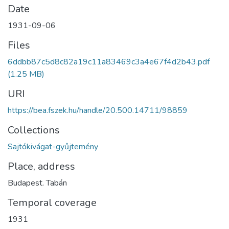
Date
1931-09-06
Files
6ddbb87c5d8c82a19c11a83469c3a4e67f4d2b43.pdf
(1.25 MB)
URI
https://bea.fszek.hu/handle/20.500.14711/98859
Collections
Sajtókivágat-gyűjtemény
Place, address
Budapest. Tabán
Temporal coverage
1931