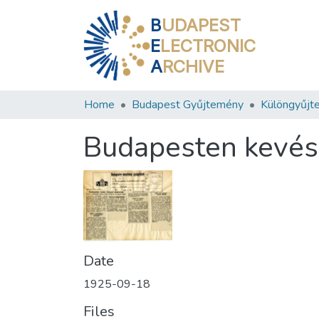
B
UDAPEST
E
LECTRONIC
A
RCHIVE
Home
Budapest Gyűjtemény
Különgyűjt
Budapesten kevés
Date
1925-09-18
Files