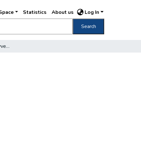
DSpace
Statistics
About us
Log In
Search
Budapesten kevés könyvet vásárolnak