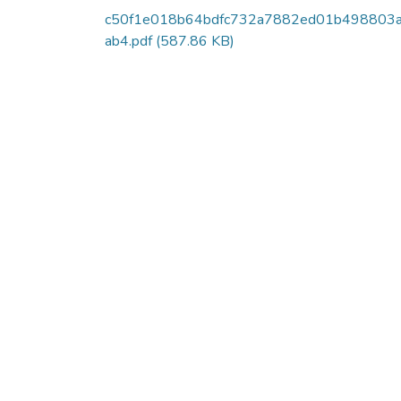
c50f1e018b64bdfc732a7882ed01b498803
ab4.pdf
(587.86 KB)