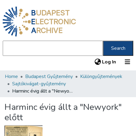
B
UDAPEST
E
LECTRONIC
A
RCHIVE
Search
(current
Log In
Home
Budapest Gyűjtemény
Különgyűjtemények
Communities & Collections
Sajtókivágat-gyűjtemény
All of DSpace
Harminc évig állt a "Newyork" előtt
Statistics
Harminc évig állt a "Newyork"
About us
előtt