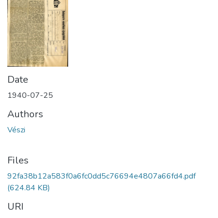
Date
1940-07-25
Authors
Vészi
Files
92fa38b12a583f0a6fc0dd5c76694e4807a66fd4.pdf
(624.84 KB)
URI