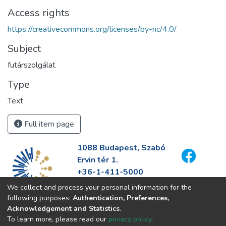
Access rights
https://creativecommons.org/licenses/by-nc/4.0/
Subject
futárszolgálat
Type
Text
Full item page
1088 Budapest, Szabó
Ervin tér 1.
+36-1-411-5000
info@fszek.hu
We collect and process your personal information for the
https://fszek.hu
following purposes:
Authentication, Preferences,
Acknowledgement and Statistics
.
To learn more, please read our
privacy policy
.