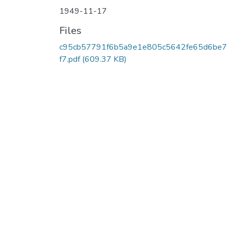
1949-11-17
Files
c95cb57791f6b5a9e1e805c5642fe65d6be7
f7.pdf
(609.37 KB)