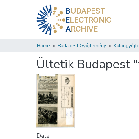
B
UDAPEST
E
LECTRONIC
A
RCHIVE
Home
Budapest Gyűjtemény
Különgyűjt
Ültetik Budapest "
Date