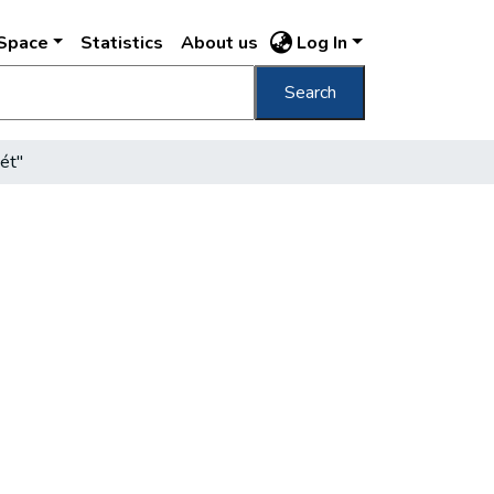
DSpace
Statistics
About us
Log In
Search
ét"