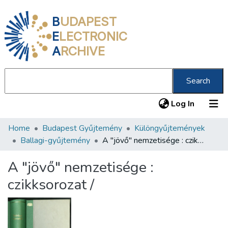
B
UDAPEST
E
LECTRONIC
A
RCHIVE
Search
(current
Log In
Home
Budapest Gyűjtemény
Különgyűjtemények
Communities & Collections
Ballagi-gyűjtemény
A "jövő" nemzetisége : czikksorozat /
All of DSpace
A "jövő" nemzetisége :
Statistics
czikksorozat /
About us