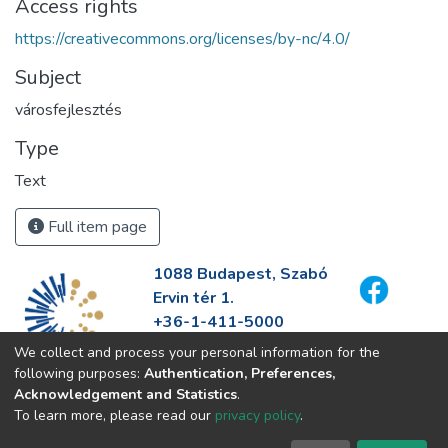
Access rights
https://creativecommons.org/licenses/by-nc/4.0/
Subject
városfejlesztés
Type
Text
Full item page
1088 Budapest, Szabó
Ervin tér 1.
+36-1-411-5000
info@fszek.hu
We collect and process your personal information for the
https://fszek.hu
following purposes:
Authentication, Preferences,
Acknowledgement and Statistics
.
To learn more, please read our
privacy policy
.