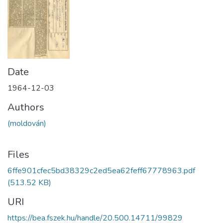
Date
1964-12-03
Authors
(moldován)
Files
6ffe901cfec5bd38329c2ed5ea62feff67778963.pdf
(513.52 KB)
URI
https://bea.fszek.hu/handle/20.500.14711/99829