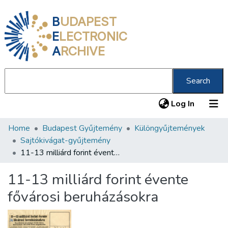
B
UDAPEST
E
LECTRONIC
A
RCHIVE
Search
(current
Log In
Home
Budapest Gyűjtemény
Különgyűjtemények
Communities & Collections
Sajtókivágat-gyűjtemény
All of DSpace
11-13 milliárd forint évente fővárosi beruházásokra
Statistics
11-13 milliárd forint évente
About us
fővárosi beruházásokra