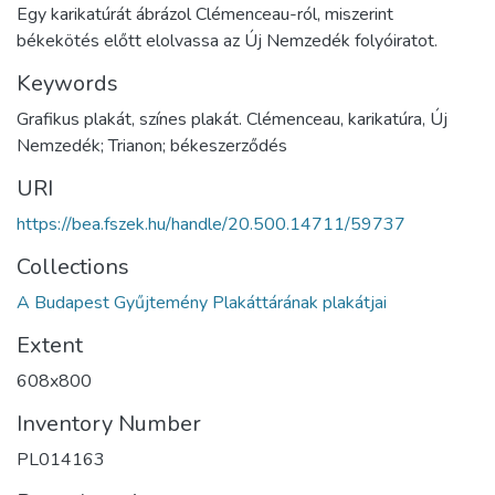
Egy karikatúrát ábrázol Clémenceau-ról, miszerint
békekötés előtt elolvassa az Új Nemzedék folyóiratot.
Keywords
Grafikus plakát, színes plakát. Clémenceau, karikatúra, Új
Nemzedék; Trianon; békeszerződés
URI
https://bea.fszek.hu/handle/20.500.14711/59737
Collections
A Budapest Gyűjtemény Plakáttárának plakátjai
Extent
608x800
Inventory Number
PL014163