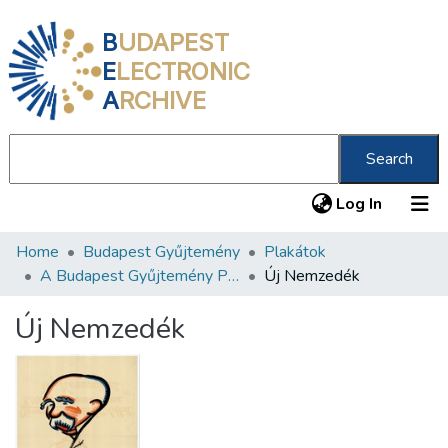
B
UDAPEST
E
LECTRONIC
A
RCHIVE
Search
(current
Log In
Home
Budapest Gyűjtemény
Plakátok
Communities & Collections
A Budapest Gyűjtemény Plakáttárának plakátjai
Új Nemzedék
All of DSpace
Új Nemzedék
Statistics
About us