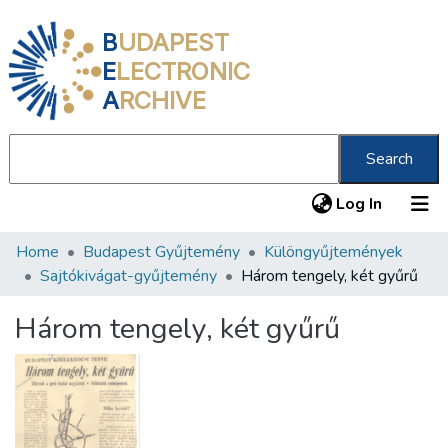
B
UDAPEST
E
LECTRONIC
A
RCHIVE
Search
(current
Log In
Home
Budapest Gyűjtemény
Különgyűjtemények
Communities & Collections
Sajtókivágat-gyűjtemény
Három tengely, két gyűrű
All of DSpace
Három tengely, két gyűrű
Statistics
About us