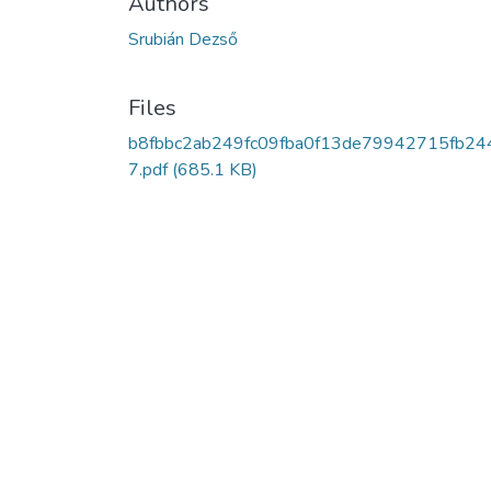
Authors
Srubián Dezső
Files
b8fbbc2ab249fc09fba0f13de79942715fb24
7.pdf
(685.1 KB)