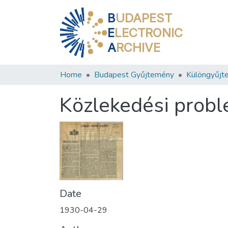
B
UDAPEST
E
LECTRONIC
A
RCHIVE
Home
Budapest Gyűjtemény
Különgyűjt
Közlekedési prob
Date
1930-04-29