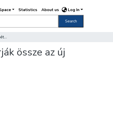
DSpace
Statistics
About us
Log In
Search
Több mint hétezer kilométer huzalból sodorják össze az új Erzsébet-híd tartókábeleit
ják össze az új