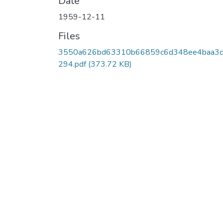
Date
1959-12-11
Files
3550a626bd63310b66859c6d348ee4baa3c
294.pdf
(373.72 KB)