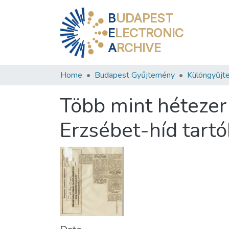
B
UDAPEST
E
LECTRONIC
A
RCHIVE
Home
Budapest Gyűjtemény
Különgyűjt
Több mint hétezer 
Erzsébet-híd tartó