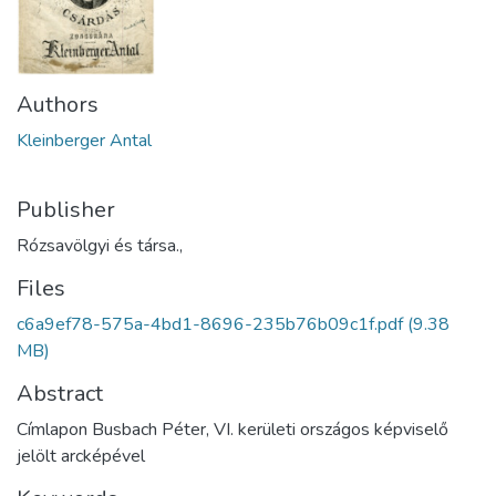
Authors
Kleinberger Antal
Publisher
Rózsavölgyi és társa.,
Files
c6a9ef78-575a-4bd1-8696-235b76b09c1f.pdf
(9.38
MB)
Abstract
Címlapon Busbach Péter, VI. kerületi országos képviselő
jelölt arcképével