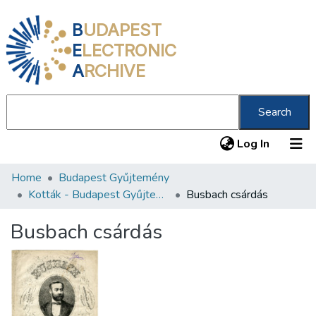
B
UDAPEST
E
LECTRONIC
A
RCHIVE
Search
(current
Log In
Home
Budapest Gyűjtemény
Communities & Collections
Kották - Budapest Gyűjtemény
Busbach csárdás
All of DSpace
Busbach csárdás
Statistics
About us