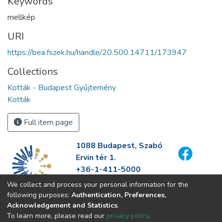
Keywords
mellkép
URI
https://bea.fszek.hu/handle/20.500.14711/173947
Collections
Kották - Budapest Gyűjtemény
Kották
Full item page
1088 Budapest, Szabó
Ervin tér 1.
+36-1-411-5000
info@fszek.hu
We collect and process your personal information for the
https://fszek.hu
following purposes:
Authentication, Preferences,
Acknowledgement and Statistics
.
To learn more, please read our
privacy policy
.