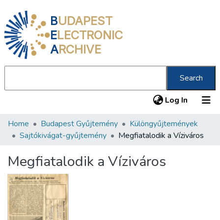
B
UDAPEST
E
LECTRONIC
A
RCHIVE
Search
(current
Log In
Home
Budapest Gyűjtemény
Különgyűjtemények
Communities & Collections
Sajtókivágat-gyűjtemény
Megfiatalodik a Víziváros
All of DSpace
Megfiatalodik a Víziváros
Statistics
About us