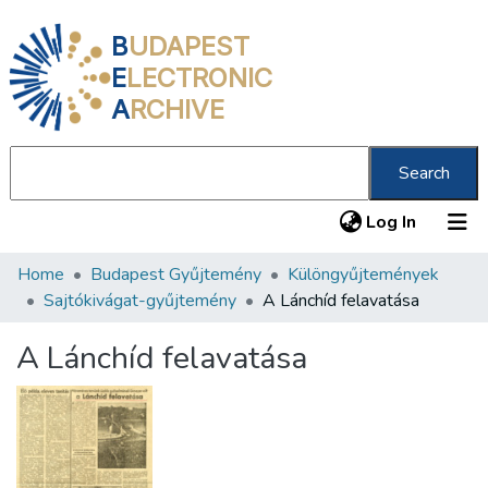
B
UDAPEST
E
LECTRONIC
A
RCHIVE
Search
(current
Log In
Home
Budapest Gyűjtemény
Különgyűjtemények
Communities & Collections
Sajtókivágat-gyűjtemény
A Lánchíd felavatása
All of DSpace
A Lánchíd felavatása
Statistics
About us