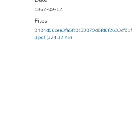
1967-09-12
Files
8484d96cee3fa5fc8c59879d8fd6f2633cf81
3.pdf
(324.32 KB)