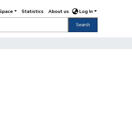
DSpace
Statistics
About us
Log In
Search