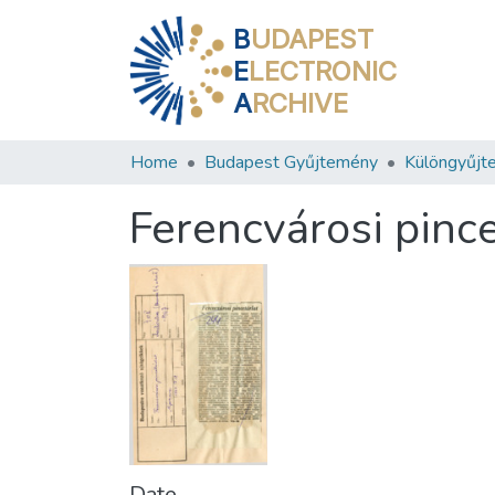
B
UDAPEST
E
LECTRONIC
A
RCHIVE
Home
Budapest Gyűjtemény
Különgyűjt
Ferencvárosi pince
Date