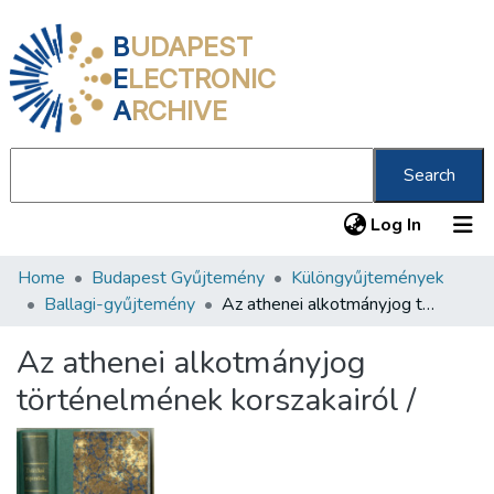
B
UDAPEST
E
LECTRONIC
A
RCHIVE
Search
(current
Log In
Home
Budapest Gyűjtemény
Különgyűjtemények
Communities & Collections
Ballagi-gyűjtemény
Az athenei alkotmányjog történelmének korszakairól /
All of DSpace
Az athenei alkotmányjog
Statistics
történelmének korszakairól /
About us