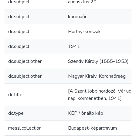
dc.subject
augusztus 20.
dc.subject
koronaőr
dc.subject
Horthy-korszak
dc.subject
1941
dc.subject.other
Szendy Károly (1885-1953)
dc.subject.other
Magyar Királyi Koronaőrség
[A Szent Jobb hordozói Vár udva
dc.title
napi körmenetben, 1941]
dc.type
KÉP / önálló kép
meszl.collection
Budapest-képarchívum