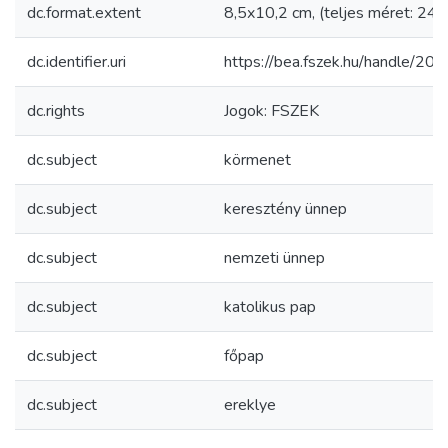
dc.format.extent
8,5x10,2 cm, (teljes méret: 24,
dc.identifier.uri
https://bea.fszek.hu/handle/2
dc.rights
Jogok: FSZEK
dc.subject
körmenet
dc.subject
keresztény ünnep
dc.subject
nemzeti ünnep
dc.subject
katolikus pap
dc.subject
főpap
dc.subject
ereklye