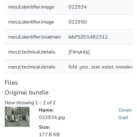
meszl.identifier.image
022934
meszl.identifier.image
022950
meszl.identifier.localmarc
bibFSZ01482312
meszl.technical.details
[Fénykép]
meszl.technical.details
fotó :,poz., zsel. ezüst, monokróm
Files
Original bundle
Now showing
1 - 2 of 2
Name:
Down
022934.jpg
load
Size:
177.8 KB