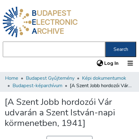
B
UDAPEST
E
LECTRONIC
A
RCHIVE
Search
(current
Log In
Home
Budapest Gyűjtemény
Képi dokumentumok
Communities & Collections
Budapest-képarchívum
[A Szent Jobb hordozói Vár udvarán a Szent István-napi körmenetben, 1941]
All of DSpace
[A Szent Jobb hordozói Vár
Statistics
udvarán a Szent István-napi
About us
körmenetben, 1941]