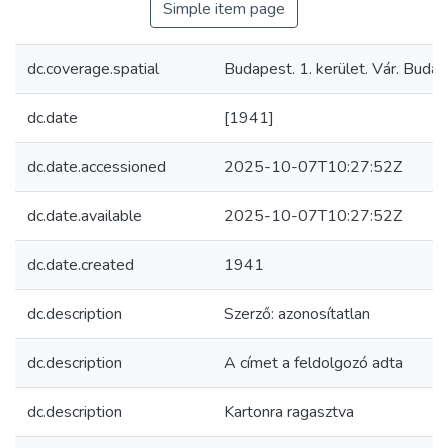
Simple item page
dc.coverage.spatial
Budapest. 1. kerület. Vár. Budav
dc.date
[1941]
dc.date.accessioned
2025-10-07T10:27:52Z
dc.date.available
2025-10-07T10:27:52Z
dc.date.created
1941
dc.description
Szerző: azonosítatlan
dc.description
A címet a feldolgozó adta
dc.description
Kartonra ragasztva