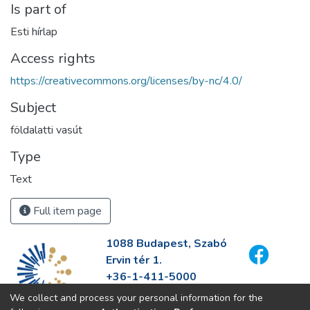
Is part of
Esti hírlap
Access rights
https://creativecommons.org/licenses/by-nc/4.0/
Subject
földalatti vasút
Type
Text
Full item page
1088 Budapest, Szabó
Ervin tér 1.
+36-1-411-5000
info@fszek.hu
We collect and process your personal information for the