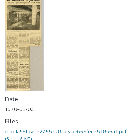
Date
1970-01-03
Files
b0cefa59bca0e2755328aaeabe665fed351866a1.pdf
(611.16 KB)