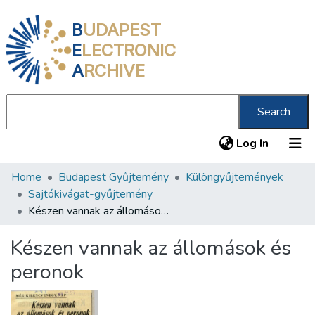
B
UDAPEST
E
LECTRONIC
A
RCHIVE
Search
(current
Log In
Home
Budapest Gyűjtemény
Különgyűjtemények
Communities & Collections
Sajtókivágat-gyűjtemény
All of DSpace
Készen vannak az állomások és peronok
Statistics
Készen vannak az állomások és
About us
peronok