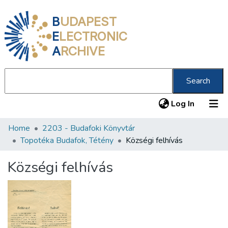
B
UDAPEST
E
LECTRONIC
A
RCHIVE
Search
(current
Log In
Home
2203 - Budafoki Könyvtár
Communities & Collections
Topotéka Budafok, Tétény
Községi felhívás
All of DSpace
Községi felhívás
Statistics
About us