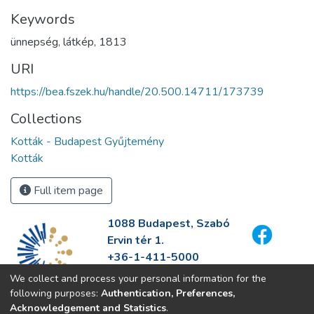
Keywords
ünnepség
,
látkép
,
1813
URI
https://bea.fszek.hu/handle/20.500.14711/173739
Collections
Kották - Budapest Gyűjtemény
Kották
Full item page
1088 Budapest, Szabó
Ervin tér 1.
+36-1-411-5000
info@fszek.hu
We collect and process your personal information for the
https://fszek.hu
following purposes:
Authentication, Preferences,
Acknowledgement and Statistics
.