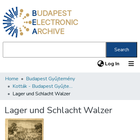
B
UDAPEST
E
LECTRONIC
A
RCHIVE
Search
(current
Log In
Home
Budapest Gyűjtemény
Communities & Collections
Kották - Budapest Gyűjtemény
All of DSpace
Lager und Schlacht Walzer
Statistics
Lager und Schlacht Walzer
About us