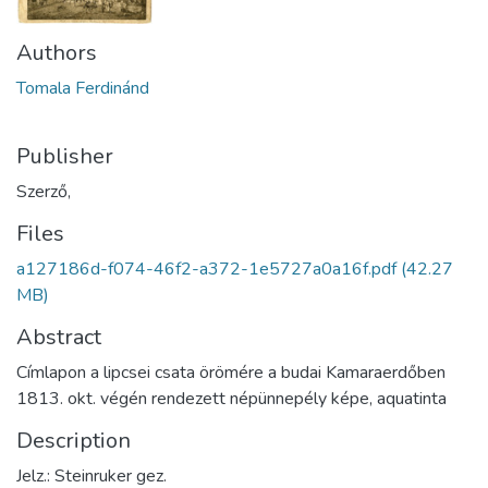
Authors
Tomala Ferdinánd
Publisher
Szerző,
Files
a127186d-f074-46f2-a372-1e5727a0a16f.pdf
(42.27
MB)
Abstract
Címlapon a lipcsei csata örömére a budai Kamaraerdőben
1813. okt. végén rendezett népünnepély képe, aquatinta
Description
Jelz.: Steinruker gez.