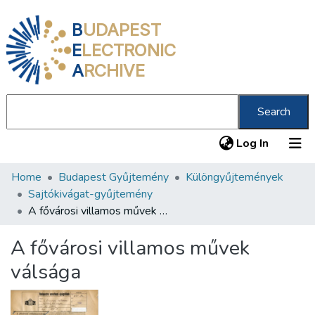
B
UDAPEST
E
LECTRONIC
A
RCHIVE
Search
(current
Log In
Home
Budapest Gyűjtemény
Különgyűjtemények
Communities & Collections
Sajtókivágat-gyűjtemény
All of DSpace
A fővárosi villamos művek válsága
Statistics
A fővárosi villamos művek
About us
válsága