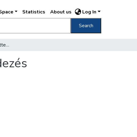
DSpace
Statistics
About us
Log In
Search
Budapest történelmi háttere és a városrendezés
dezés