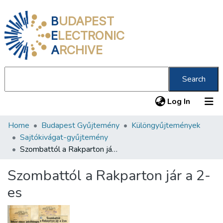
B
UDAPEST
E
LECTRONIC
A
RCHIVE
Search
(current
Log In
Home
Budapest Gyűjtemény
Különgyűjtemények
Communities & Collections
Sajtókivágat-gyűjtemény
All of DSpace
Szombattól a Rakparton jár a 2-es
Statistics
Szombattól a Rakparton jár a 2-
About us
es