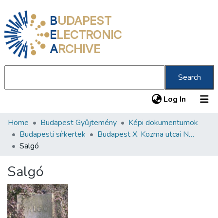
B
UDAPEST
E
LECTRONIC
A
RCHIVE
Search
(current
Log In
Home
Budapest Gyűjtemény
Képi dokumentumok
Communities & Collections
Budapesti sírkertek
Budapest X. Kozma utcai Neológ Zsidó Temető
All of DSpace
Salgó
Statistics
Salgó
About us