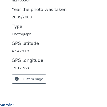
falsírboltok
Year the photo was taken
2005/2009
Type
Photograph
GPS latitude
47.47918
GPS longitude
19.17783
Full item page
in tér 1.