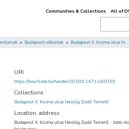
Communities & Collections
All of 
mentumok
Budapesti sírkertek
Budapest X. Kozma utcai Neológ Zsidó Temető
URI
https://bea.fszek.hu/handle/20.500.14711/60359
Collections
Budapest X. Kozma utcai Neológ Zsidó Temető
Location, address
Budapest X. Kozma utcai Neológ Zsidó Temető - Jobb ol