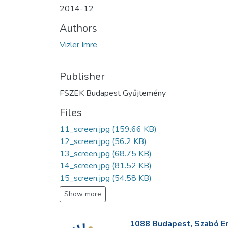
2014-12
Authors
Vizler Imre
Publisher
FSZEK Budapest Gyűjtemény
Files
11_screen.jpg
(159.66 KB)
12_screen.jpg
(56.2 KB)
13_screen.jpg
(68.75 KB)
14_screen.jpg
(81.52 KB)
15_screen.jpg
(54.58 KB)
Show more
1088 Budapest, Szabó Erv