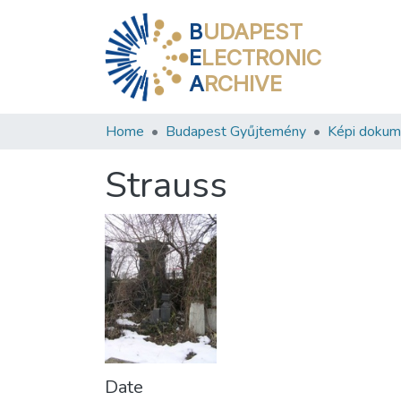
B
UDAPEST
E
LECTRONIC
A
RCHIVE
Home
Budapest Gyűjtemény
Képi doku
Strauss
Date