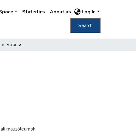
DSpace
Statistics
About us
Log In
Search
Strauss
dali mauzóleumok,