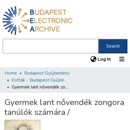
B
UDAPEST
E
LECTRONIC
A
RCHIVE
Search
(current
Log In
Home
Budapest Gyűjtemény
Communities & Collections
Kották - Budapest Gyűjtemény
All of DSpace
Gyermek lant nővendék zongora tanúlók számára /
Statistics
Gyermek lant nővendék zongora
About us
tanúlók számára /