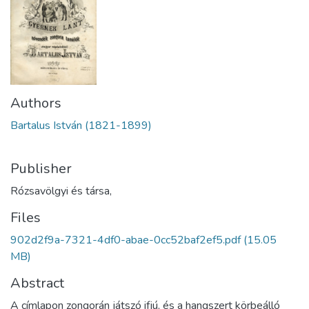
Authors
Bartalus István (1821-1899)
Publisher
Rózsavölgyi és társa,
Files
902d2f9a-7321-4df0-abae-0cc52baf2ef5.pdf
(15.05
MB)
Abstract
A címlapon zongorán játszó ifjú, és a hangszert körbeálló