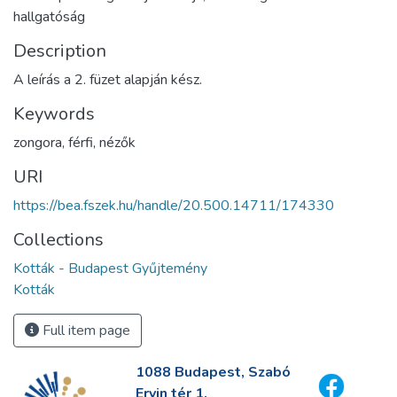
hallgatóság
Description
A leírás a 2. füzet alapján kész.
Keywords
zongora
,
férfi
,
nézők
URI
https://bea.fszek.hu/handle/20.500.14711/174330
Collections
Kották - Budapest Gyűjtemény
Kották
Full item page
1088 Budapest, Szabó
Ervin tér 1.