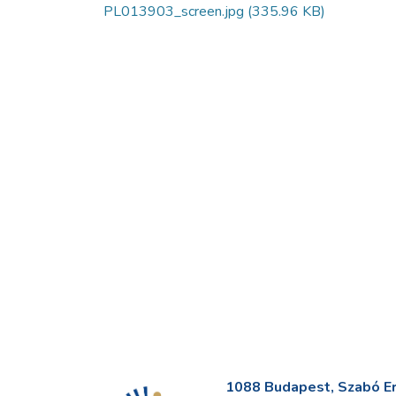
PL013903_screen.jpg
(335.96 KB)
1088 Budapest, Szabó Erv