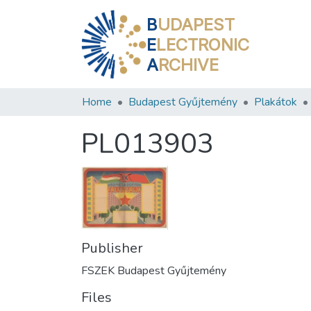
B
UDAPEST
E
LECTRONIC
A
RCHIVE
Home
Budapest Gyűjtemény
Plakátok
PL013903
Publisher
FSZEK Budapest Gyűjtemény
Files