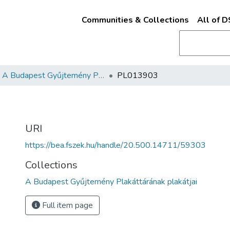
Communities & Collections
All of 
A Budapest Gyűjtemény Plakáttárának plakátjai
PL013903
URI
https://bea.fszek.hu/handle/20.500.14711/59303
Collections
A Budapest Gyűjtemény Plakáttárának plakátjai
Full item page