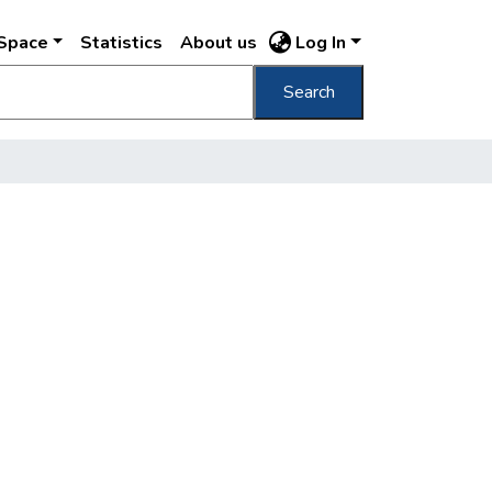
DSpace
Statistics
About us
Log In
Search