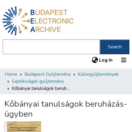
B
UDAPEST
E
LECTRONIC
A
RCHIVE
Search
(current
Log In
Home
Budapest Gyűjtemény
Különgyűjtemények
Communities & Collections
Sajtókivágat-gyűjtemény
All of DSpace
Kőbányai tanulságok beruházás-ügyben
Statistics
Kőbányai tanulságok beruházás-
About us
ügyben