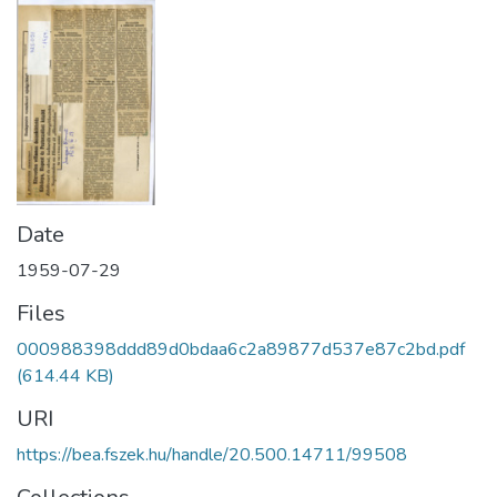
Date
1959-07-29
Files
000988398ddd89d0bdaa6c2a89877d537e87c2bd.pdf
(614.44 KB)
URI
https://bea.fszek.hu/handle/20.500.14711/99508