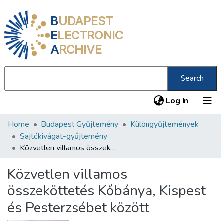
B
UDAPEST
E
LECTRONIC
A
RCHIVE
Search
(current
Log In
Home
Budapest Gyűjtemény
Különgyűjtemények
Communities & Collections
Sajtókivágat-gyűjtemény
All of DSpace
Közvetlen villamos összeköttetés Kőbánya, Kispest és Pesterzsébet között
Statistics
Közvetlen villamos
About us
összeköttetés Kőbánya, Kispest
és Pesterzsébet között