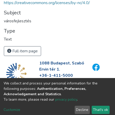
https://creativecommons.org/licenses/by-nc/4.0/
Subject
városfejlesztés
Type
Text
Full item page
1088 Budapest, Szabó
Ervin tér 1.
+36-1-411-5000
info@fszek.hu
We collect and process your personal information for the
https://fszek.hu
following purposes:
Authentication, Preferences,
Acknowledgement and Statistics
.
To learn more, please read our
privacy policy
.
Customize
Decline
That's ok