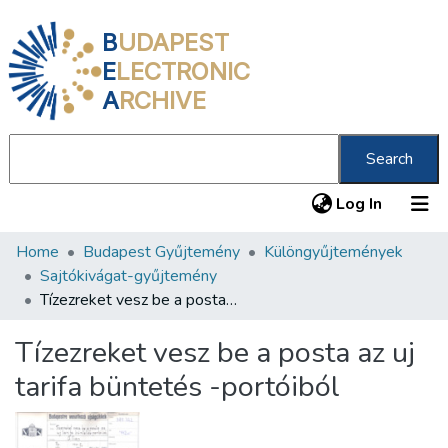
B
UDAPEST
E
LECTRONIC
A
RCHIVE
Search
(current
Log In
Home
Budapest Gyűjtemény
Különgyűjtemények
Communities & Collections
Sajtókivágat-gyűjtemény
All of DSpace
Tízezreket vesz be a posta az uj tarifa büntetés -portóiból
Statistics
Tízezreket vesz be a posta az uj
About us
tarifa büntetés -portóiból