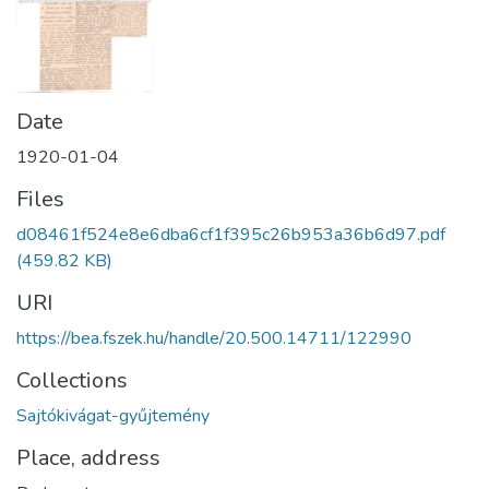
Date
1920-01-04
Files
d08461f524e8e6dba6cf1f395c26b953a36b6d97.pdf
(459.82 KB)
URI
https://bea.fszek.hu/handle/20.500.14711/122990
Collections
Sajtókivágat-gyűjtemény
Place, address