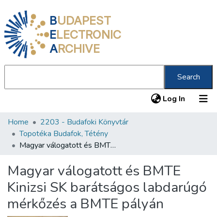
B
UDAPEST
E
LECTRONIC
A
RCHIVE
Search
(current
Log In
Home
2203 - Budafoki Könyvtár
Communities & Collections
Topotéka Budafok, Tétény
All of DSpace
Magyar válogatott és BMTE Kinizsi SK barátságos labdarúgó mérkőzés a BMTE pályán
Statistics
Magyar válogatott és BMTE
About us
Kinizsi SK barátságos labdarúgó
mérkőzés a BMTE pályán