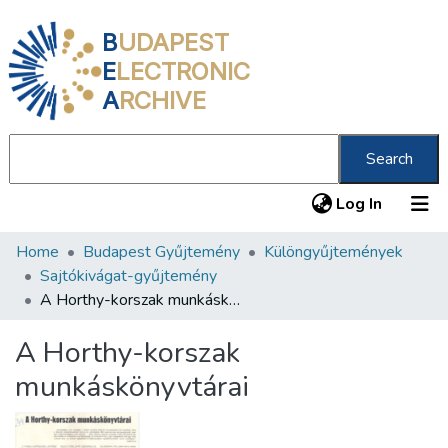
B
UDAPEST
E
LECTRONIC
A
RCHIVE
Search
(current
Log In
Home
Budapest Gyűjtemény
Különgyűjtemények
Communities & Collections
Sajtókivágat-gyűjtemény
All of DSpace
A Horthy-korszak munkáskönyvtárai
Statistics
A Horthy-korszak
About us
munkáskönyvtárai