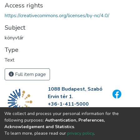
Access rights
https://creativecommons.org/licenses/by-nc/4.0/
Subject
könyvtár
Type
Text
Full item page
1088 Budapest, Szabó
Ervin tér 1.
+36-1-411-5000
info@fszek.hu
We collect and process your personal information for the
https://fszek.hu
following purposes:
Authentication, Preferences,
Acknowledgement and Statistics
.
To learn more, please read our
privacy policy
.