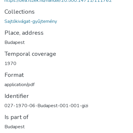
https://bea.fszek.hu/handle/20.500.14711/111762
Collections
Sajtókivágat-gyűjtemény
Place, address
Budapest
Temporal coverage
1970
Format
application/pdf
Identifier
027-1970-06-Budapest-001-001-gizi
Is part of
Budapest