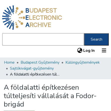
B
UDAPEST
E
LECTRONIC
A
RCHIVE
Search
(current
Log In
Home
Budapest Gyűjtemény
Különgyűjtemények
Communities & Collections
Sajtókivágat-gyűjtemény
All of DSpace
A földalatti építkezésen túlteljesíti vállalását a Fodor-brigád
Statistics
A földalatti építkezésen
About us
túlteljesíti vállalását a Fodor-
brigád