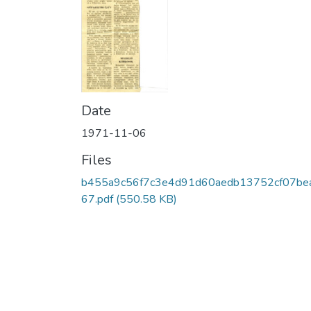
Date
1971-11-06
Files
b455a9c56f7c3e4d91d60aedb13752cf07be
67.pdf
(550.58 KB)