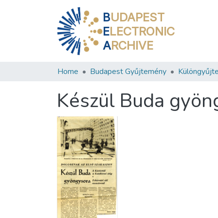
B
UDAPEST
E
LECTRONIC
A
RCHIVE
Home
Budapest Gyűjtemény
Különgyűjt
Készül Buda gyön