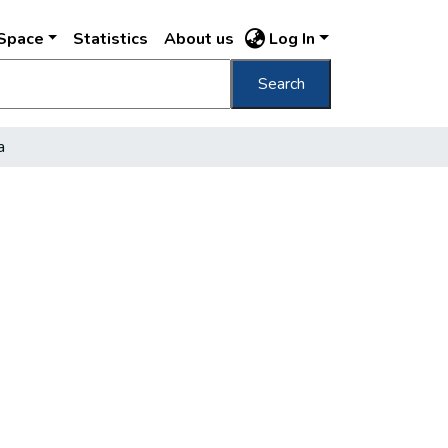
DSpace
Statistics
About us
Log In
Search
a