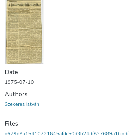
Date
1975-07-10
Authors
Szekeres István
Files
b679d8a15410721845afdc50d3b24df837689a1b.pdf