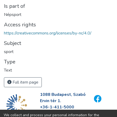
Is part of
Népsport
Access rights
https://creativecommons.org/licenses/by-nc/4.0/
Subject
sport
Type
Text
Full item page
1088 Budapest, Szabó
Ervin tér 1.
+36-1-411-5000
info@fszek.hu
We collect and process your personal information for the