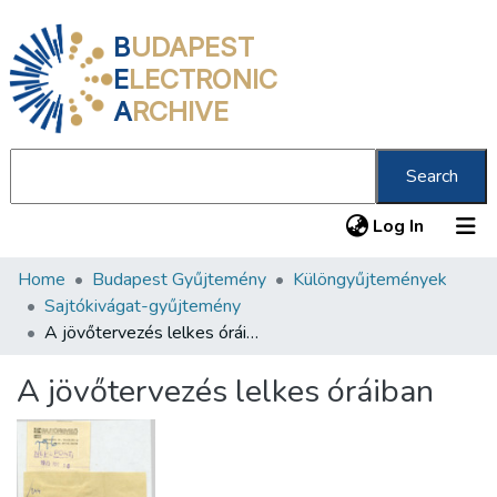
B
UDAPEST
E
LECTRONIC
A
RCHIVE
Search
(current
Log In
Home
Budapest Gyűjtemény
Különgyűjtemények
Communities & Collections
Sajtókivágat-gyűjtemény
All of DSpace
A jövőtervezés lelkes óráiban
Statistics
A jövőtervezés lelkes óráiban
About us