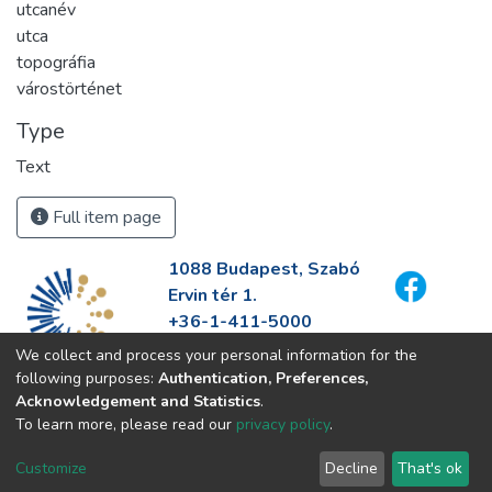
utcanév
utca
topográfia
várostörténet
Type
Text
Full item page
1088 Budapest, Szabó
Ervin tér 1.
+36-1-411-5000
info@fszek.hu
We collect and process your personal information for the
https://fszek.hu
following purposes:
Authentication, Preferences,
Acknowledgement and Statistics
.
To learn more, please read our
privacy policy
.
Customize
Decline
That's ok