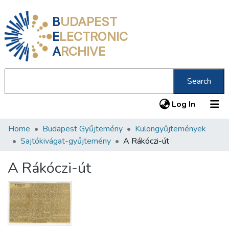
B
UDAPEST
E
LECTRONIC
A
RCHIVE
Search
(current
Log In
Home
Budapest Gyűjtemény
Különgyűjtemények
Communities & Collections
Sajtókivágat-gyűjtemény
A Rákóczi-út
All of DSpace
A Rákóczi-út
Statistics
About us