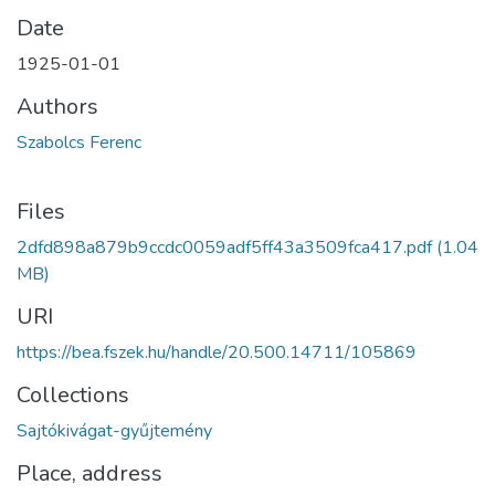
Date
1925-01-01
Authors
Szabolcs Ferenc
Files
2dfd898a879b9ccdc0059adf5ff43a3509fca417.pdf
(1.04
MB)
URI
https://bea.fszek.hu/handle/20.500.14711/105869
Collections
Sajtókivágat-gyűjtemény
Place, address