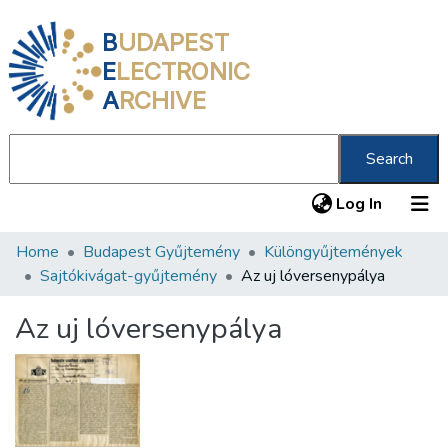
B
UDAPEST
E
LECTRONIC
A
RCHIVE
Search
(current
Log In
Home
Budapest Gyűjtemény
Különgyűjtemények
Communities & Collections
Sajtókivágat-gyűjtemény
Az uj lóversenypálya
All of DSpace
Az uj lóversenypálya
Statistics
About us