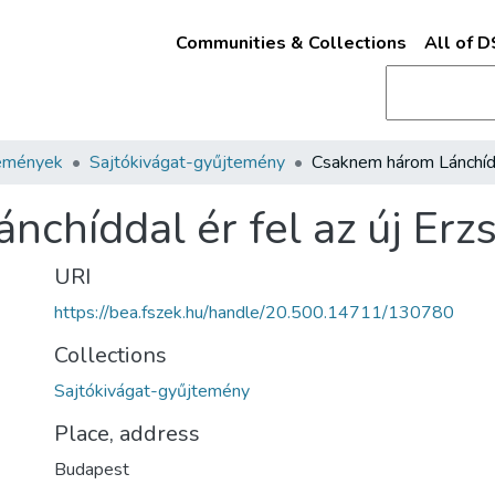
Communities & Collections
All of 
emények
Sajtókivágat-gyűjtemény
chíddal ér fel az új Erz
URI
https://bea.fszek.hu/handle/20.500.14711/130780
Collections
Sajtókivágat-gyűjtemény
Place, address
Budapest