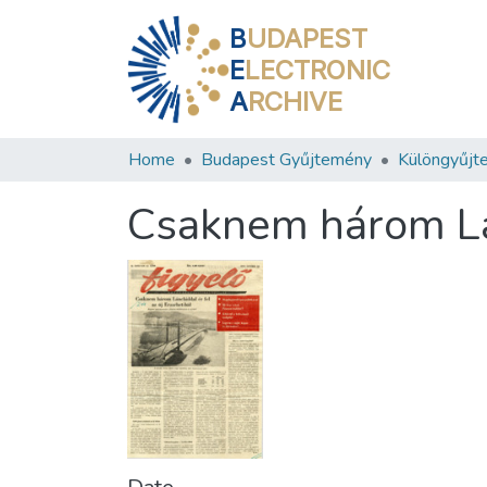
B
UDAPEST
E
LECTRONIC
A
RCHIVE
Home
Budapest Gyűjtemény
Különgyűjt
Csaknem három Lán