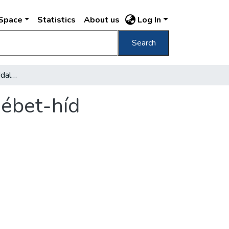
DSpace
Statistics
About us
Log In
Search
Csaknem három Lánchíddal ér fel az új Erzsébet-híd
sébet-híd