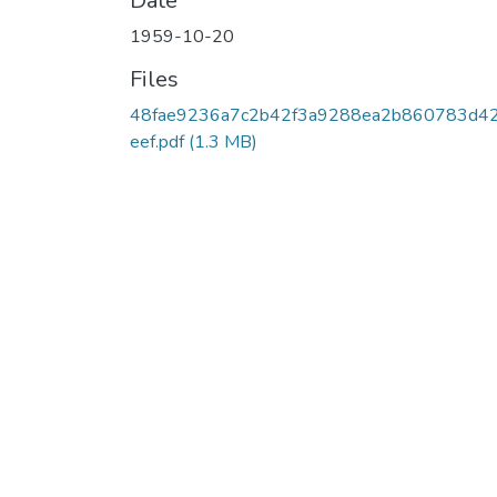
Date
1959-10-20
Files
48fae9236a7c2b42f3a9288ea2b860783d4
eef.pdf
(1.3 MB)