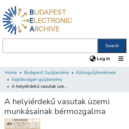
B
UDAPEST
E
LECTRONIC
A
RCHIVE
Search
(current
Log In
Home
Budapest Gyűjtemény
Különgyűjtemények
Communities & Collections
Sajtókivágat-gyűjtemény
All of DSpace
A helyiérdekű vasutak üzemi munkásainak bérmozgalma
Statistics
A helyiérdekű vasutak üzemi
About us
munkásainak bérmozgalma